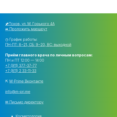
🖈Псков, ул. М. Горького 4А
➦ Проложить маршрут
◷ График работы:
ПН-ПТ: 8−21, СБ: 9−20, ВС: выходной
Приём главного врача по личным вопросам:
ПН и ПТ 12:00 — 14:00
+7 (911) 377-37-77
+7 (811) 2 33-11-33
⇱
M-Prime Вконтакте
info@m-pri.me
✉ Письмо директору
Косметология