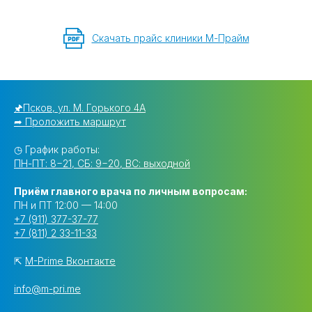
Скачать прайс клиники М-Прайм
🖈Псков, ул. М. Горького 4А
➦ Проложить маршрут
◷ График работы:
ПН-ПТ: 8−21, СБ: 9−20, ВС: выходной
Приём главного врача по личным вопросам:
ПН и ПТ 12:00 — 14:00
+7 (911) 377-37-77
+7 (811) 2 33-11-33
⇱
M-Prime Вконтакте
info@m-pri.me