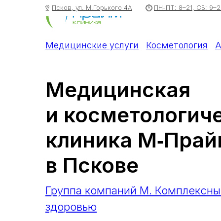
Псков, ул. М.Горького 4А
ПН-ПТ: 8–21, СБ: 9–2
Медицинские услуги
Косметология
А
Медицинская
и косметологич
клиника М‑Пра
в Пскове
Группа компаний M. Комплексны
здоровью