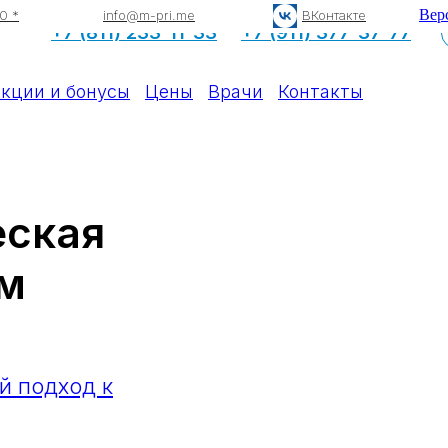
Вер
0 *
info@m-pri.me
ВКонтакте
+7 (811) 233-11-33
+7 (911) 377-37-77
кции и бонусы
Цены
Врачи
Контакты
еская
йм
й подход к