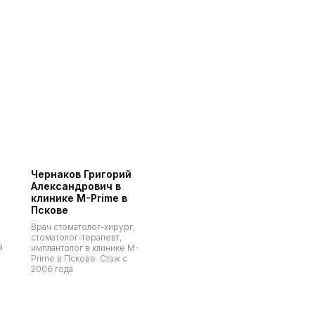
Чернаков Григорий
Александрович в
клинике M-Prime в
Пскове
Врач стоматолог-хирург,
стоматолог-терапевт,
а
имплантолог в клинике M-
Prime в Пскове. Стаж с
2006 года