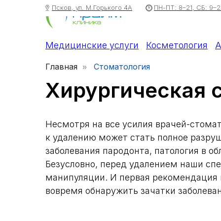
Псков, ул. М.Горького 4А
ПН-ПТ: 8–21, СБ: 9–2
Медицинские услуги
Косметология
А
Главная
Стоматология
»
Хирургическая 
Несмотря на все усилия врачей-стомат
к удалению может стать полное разруш
заболевания пародонта, патология в об
Безусловно, перед удалением наши сп
манипуляции. И первая рекомендация 
вовремя обнаружить зачатки заболеван