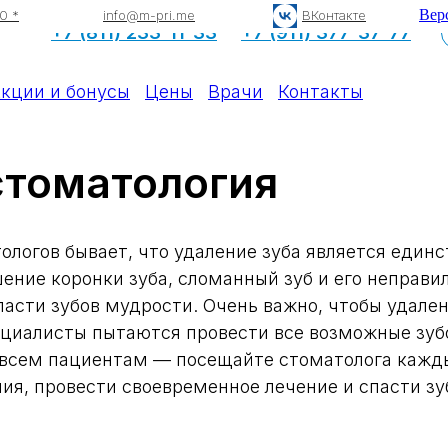
Вер
0 *
info@m-pri.me
ВКонтакте
+7 (811) 233-11-33
+7 (911) 377-37-77
кции и бонусы
Цены
Врачи
Контакты
стоматология
ологов бывает, что удаление зуба является еди
ение коронки зуба, сломанный зуб и его неправи
ласти зубов мудрости. Очень важно, чтобы удале
ециалисты пытаются провести все возможные зу
всем пациентам — посещайте стоматолога кажды
ия, провести своевременное лечение и спасти зу