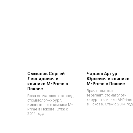
Смыслов Сергей
Чадаев Артур
Леонидович в
Юрьевич в клинике
клинике M-Prime в
M-Prime в Пскове
Пскове
Врач стоматолог-
терапевт, стоматолог-
Врач стоматолог-ортопед,
хирург в клинике M-Prime
стоматолог-хирург,
в Пскове. Стаж с 2014 год
имплантолог в клинике M-
Prime в Пскове. Стаж с
2014 года