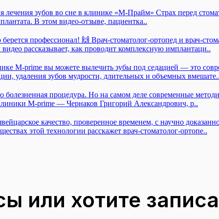
ия лечения зубов во сне в клинике «М-Прайм» Страх перед стом
плантата. В этом видео-отзыве, пациентка..
о берется профессионал! 🙌 Врач-стоматолог-ортопед и врач-сто
видео рассказывает, как проводит комплексную имплантаци..
ике M-prime вы можете вылечить зубы под седацией — это сов
ции, удаления зубов мудрости, длительных и объемных вмешате.
это болезненная процедура. Но на самом деле современные мето
клиники M-prime — Чернаков Григорий Александрович, р..
вейцарское качество, проверенное временем, с научно доказанн
ществах этой технологии расскажет врач-стоматолог-ортопе..
ы или хотите записа