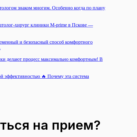
атологом знаком многим. Особенно когда по плану
матолог-хирург клиники M-prime в Пскове —
ременный и безопасный способ комфортного
.
дики делают процесс максимально комфортным! В
ой эффективностью 🔥 Почему эта система
ться на прием?