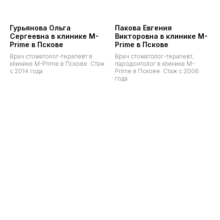
Гурьянова Ольга
Пакова Евгения
Сергеевна в клинике M-
Викторовна в клинике M-
Prime в Пскове
Prime в Пскове
Врач стоматолог-терапевт в
Врач стоматолог-терапевт,
клинике M-Prime в Пскове. Стаж
пародонтолог в клинике M-
с 2014 года
Prime в Пскове. Стаж с 2006
года
ЗАПИСАТЬСЯ НА КОНСУЛЬТАЦИЮ
УЗНАТЬ ЦЕНУ