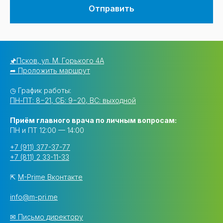
Отправить
🖈Псков, ул. М. Горького 4А
➦ Проложить маршрут
◷ График работы:
ПН-ПТ: 8−21, СБ: 9−20, ВС: выходной
Приём главного врача по личным вопросам:
ПН и ПТ 12:00 — 14:00
+7 (911) 377-37-77
+7 (811) 2 33-11-33
⇱
M-Prime Вконтакте
info@m-pri.me
✉ Письмо директору