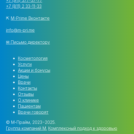
+7 (911) 377-37-77
+7 (811) 2 33-11-33
⇱
M-Prime Вконтакте
info@m-pri.me
✉ Письмо директору
Косметология
Услуги
Акции и бонусы
Цены
Врачи
Контакты
Отзывы
О клинике
Пациентам
Врачи говорят
© М-Прайм, 2023−2025.
Группа компаний M.
Комплексный подход к здоровью