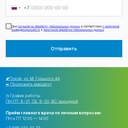
+7
Даю
согласие на обработку персональных данных
в соответствии
с политикой
конфиденциальности
и
политикой обработки персональных данных
Отправить
🖈Псков, ул. М. Горького 4А
➦ Проложить маршрут
◷ График работы:
ПН-ПТ: 8−21, СБ: 9−20, ВС: выходной
Приём главного врача по личным вопросам:
ПН и ПТ 12:00 — 14:00